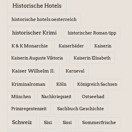
Historische Hotels
historische hotels oesterreich
historischer Krimi
historischer Roman tipp
K & K Monarchie
Kaiserbäder
Kaiserin
Kaiserin Elisabeth
Kaiserin Auguste Viktoria
Kaiser Wilhelm II.
Karneval
Kriminalroman
Köln
Königreich Sachsen
Ostseebad
München
Nachkriegszeit
Sachbuch Geschichte
Prinzregentenzeit
Schweiz
Sisi
Sissi
Sommerfrische