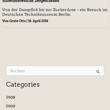
,
Museumsbesuche
Zeitgeschehen
Von der Dampflok bis zur Zuckerdose – ein Besuch im
Deutschen Technikmuseum Berlin
Von
Grete Otto
|
18. April 2018
S
u
c
Categories
h
e
n
1908
n
a
1909