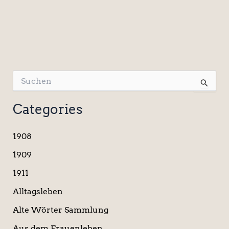
S
u
c
Categories
h
e
n
1908
n
a
1909
c
1911
h
:
Alltagsleben
Alte Wörter Sammlung
Aus dem Frauenleben