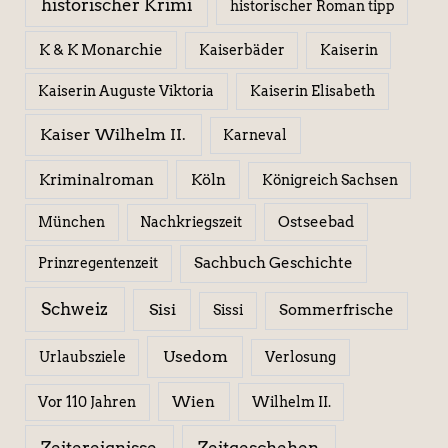
historischer Krimi
historischer Roman tipp
K & K Monarchie
Kaiserbäder
Kaiserin
Kaiserin Elisabeth
Kaiserin Auguste Viktoria
Kaiser Wilhelm II.
Karneval
Kriminalroman
Köln
Königreich Sachsen
Ostseebad
München
Nachkriegszeit
Sachbuch Geschichte
Prinzregentenzeit
Schweiz
Sisi
Sissi
Sommerfrische
Usedom
Urlaubsziele
Verlosung
Wien
Wilhelm II.
Vor 110 Jahren
Zeitereignisse
Zeitgeschehen