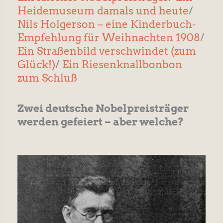
Heidemuseum damals und heute
/
Nils Holgerson – eine Kinderbuch-
Empfehlung für Weihnachten 1908
/
Ein Straßenbild verschwindet (zum
Glück!)
/
Ein Riesenknallbonbon
zum Schluß
Zwei deutsche Nobelpreisträger
werden gefeiert – aber welche?