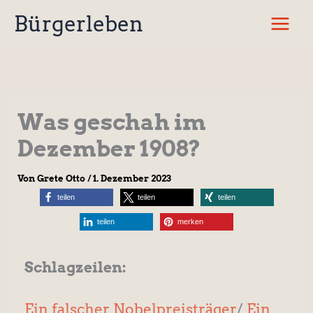
Zum
Bürgerleben
Inhalt
springen
Was geschah im
Dezember 1908?
Von
Grete Otto
/
1. Dezember 2023
teilen
teilen
teilen
teilen
merken
Schlagzeilen:
Ein falscher Nobelpreisträger
/
Ein