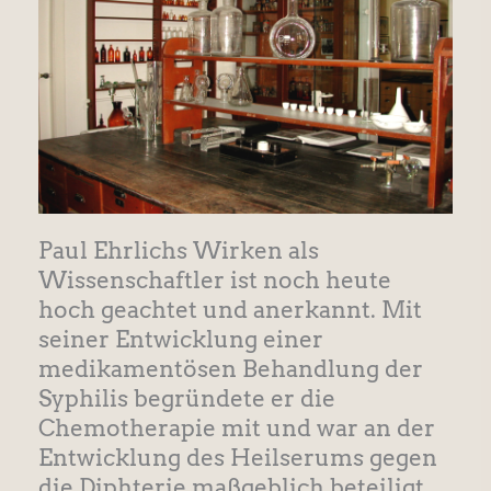
Paul Ehrlichs Wirken als
Wissenschaftler ist noch heute
hoch geachtet und anerkannt. Mit
seiner Entwicklung einer
medikamentösen Behandlung der
Syphilis begründete er die
Chemotherapie mit und war an der
Entwicklung des Heilserums gegen
die Diphterie maßgeblich beteiligt.