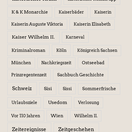
K & K Monarchie
Kaiserbäder
Kaiserin
Kaiserin Elisabeth
Kaiserin Auguste Viktoria
Kaiser Wilhelm II.
Karneval
Kriminalroman
Köln
Königreich Sachsen
Ostseebad
München
Nachkriegszeit
Sachbuch Geschichte
Prinzregentenzeit
Schweiz
Sisi
Sissi
Sommerfrische
Usedom
Urlaubsziele
Verlosung
Wien
Wilhelm II.
Vor 110 Jahren
Zeitereignisse
Zeitgeschehen