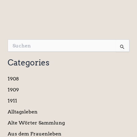
S
u
c
Categories
h
e
n
1908
n
a
1909
c
1911
h
:
Alltagsleben
Alte Wörter Sammlung
Aus dem Frauenleben