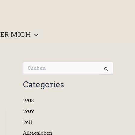
ER MICH
S
u
c
Categories
h
e
n
1908
n
a
1909
c
1911
h
:
Alltagsleben