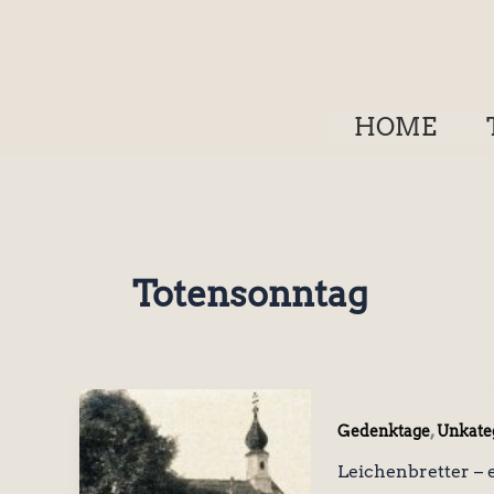
Zum
Inhalt
springen
HOME
Totensonntag
,
Gedenktage
Unkateg
Leichenbretter – 