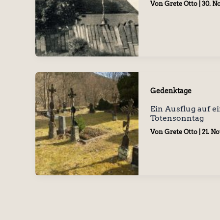
Von
Grete Otto
|
30. N
Gedenktage
Ein Ausflug auf e
Totensonntag
Von
Grete Otto
|
21. N