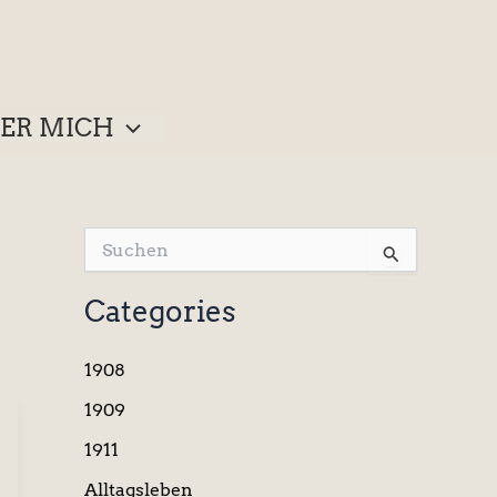
ER MICH
S
u
c
Categories
h
e
n
1908
n
a
1909
c
1911
h
:
Alltagsleben