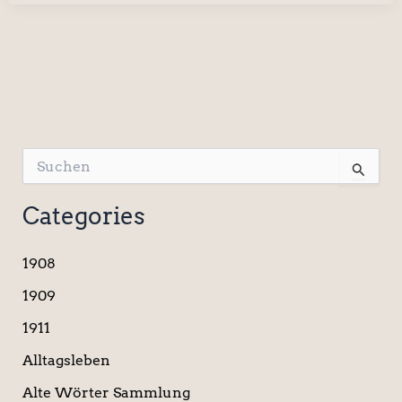
S
u
c
Categories
h
e
n
1908
n
a
1909
c
1911
h
:
Alltagsleben
Alte Wörter Sammlung