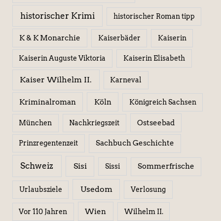
historischer Krimi
historischer Roman tipp
K & K Monarchie
Kaiserbäder
Kaiserin
Kaiserin Elisabeth
Kaiserin Auguste Viktoria
Kaiser Wilhelm II.
Karneval
Kriminalroman
Köln
Königreich Sachsen
Ostseebad
München
Nachkriegszeit
Sachbuch Geschichte
Prinzregentenzeit
Schweiz
Sisi
Sissi
Sommerfrische
Usedom
Urlaubsziele
Verlosung
Wien
Wilhelm II.
Vor 110 Jahren