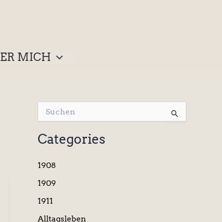
ER MICH
S
u
c
Categories
h
e
n
1908
n
a
1909
c
1911
h
:
Alltagsleben