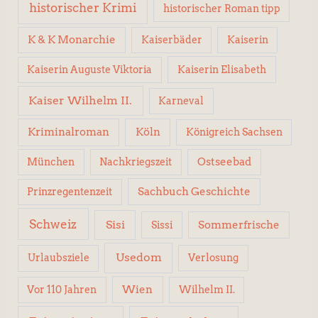
historischer Krimi
historischer Roman tipp
K & K Monarchie
Kaiserbäder
Kaiserin
Kaiserin Elisabeth
Kaiserin Auguste Viktoria
Kaiser Wilhelm II.
Karneval
Kriminalroman
Köln
Königreich Sachsen
Ostseebad
München
Nachkriegszeit
Sachbuch Geschichte
Prinzregentenzeit
Schweiz
Sisi
Sissi
Sommerfrische
Usedom
Urlaubsziele
Verlosung
Wien
Wilhelm II.
Vor 110 Jahren