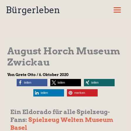
Zum
Bürgerleben
Inhalt
springen
August Horch Museum
Zwickau
Von
Grete Otto
/
6. Oktober 2020
teilen
teilen
teilen
teilen
merken
Ein Eldorado für alle Spielzeug-
Fans:
Spielzeug Welten Museum
Basel