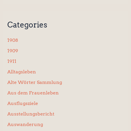
c
h
e
n
Categories
n
a
c
1908
h
:
1909
1911
Alltagsleben
Alte Wörter Sammlung
Aus dem Frauenleben
Ausflugsziele
Ausstellungsbericht
Auswanderung