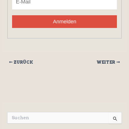
Anmelden
ZURÜCK
WEITER
S
u