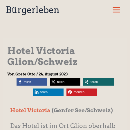
Zum
Bürgerleben
Inhalt
springen
Hotel Victoria
Glion/Schweiz
Von
Grete Otto
/
24. August 2023
teilen
teilen
teilen
teilen
merken
Hotel Victoria
(Genfer See/Schweiz)
Das Hotel ist im Ort Glion oberhalb