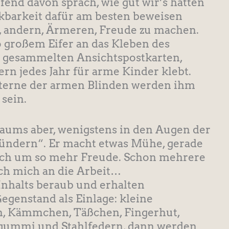
pfend davon sprach, wie gut wir’s hätten
kbarkeit dafür am besten beweisen
, andern, Ärmeren, Freude zu machen.
o großem Eifer an das Kleben des
s gesammelten Ansichtspostkarten,
rn jedes Jahr für arme Kinder klebt.
Sterne der armen Blinden werden ihm
sein.
aums aber, wenigstens in den Augen der
lündern“. Er macht etwas Mühe, gerade
uch um so mehr Freude. Schon mehrere
ch mich an die Arbeit…
nhalts beraub und erhalten
egenstand als Einlage: kleine
n, Kämmchen, Täßchen, Fingerhut,
rgummi und Stahlfedern, dann werden