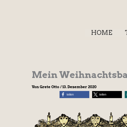
Zum
Inhalt
springen
HOME
Mein Weihnachtsb
Von
Grete Otto
/
13. Dezember 2020
teilen
teilen