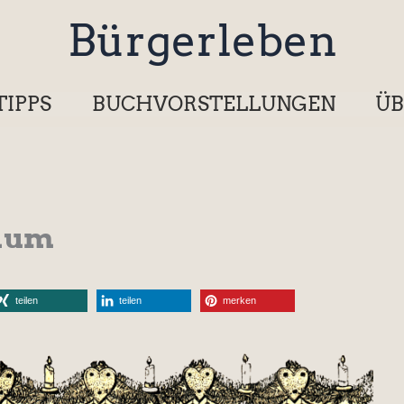
Bürgerleben
TIPPS
BUCHVORSTELLUNGEN
ÜB
aum
teilen
teilen
merken