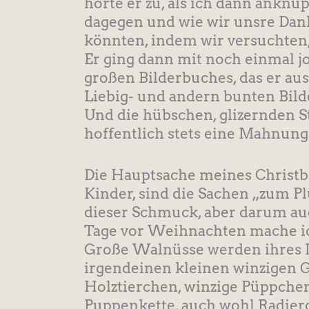
hörte er zu, als ich dann anknü
dagegen und wie wir unsre Dan
könnten, indem wir versuchten
Er ging dann mit noch einmal j
großen Bilderbuches, das er au
Liebig- und andern bunten Bilde
Und die hübschen, glizernden 
hoffentlich stets eine Mahnung 
Die Hauptsache meines Christb
Kinder, sind die Sachen „zum P
dieser Schmuck, aber darum a
Tage vor Weihnachten mache i
Große Walnüsse werden ihres I
irgendeinen kleinen winzigen G
Holztierchen, winzige Püppche
Puppenkette, auch wohl Radie