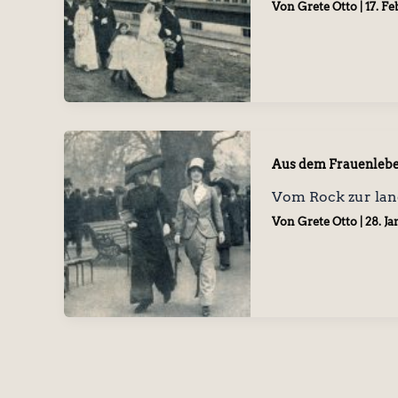
Von
Grete Otto
|
17. F
Aus dem Frauenleb
Vom Rock zur la
Von
Grete Otto
|
28. J