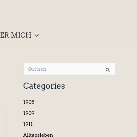
ER MICH
S
u
c
Categories
h
e
n
1908
n
a
1909
c
1911
h
:
Alltagsleben