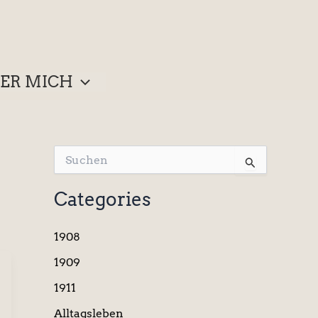
ER MICH
S
u
c
Categories
h
e
n
1908
n
a
1909
c
1911
h
:
Alltagsleben