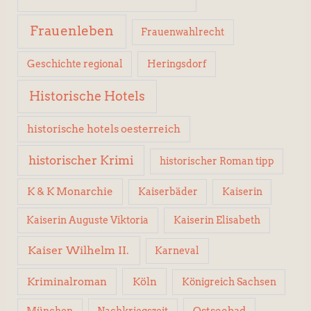
Frauenleben
Frauenwahlrecht
Geschichte regional
Heringsdorf
Historische Hotels
historische hotels oesterreich
historischer Krimi
historischer Roman tipp
K & K Monarchie
Kaiserbäder
Kaiserin
Kaiserin Elisabeth
Kaiserin Auguste Viktoria
Kaiser Wilhelm II.
Karneval
Kriminalroman
Köln
Königreich Sachsen
Ostseebad
München
Nachkriegszeit