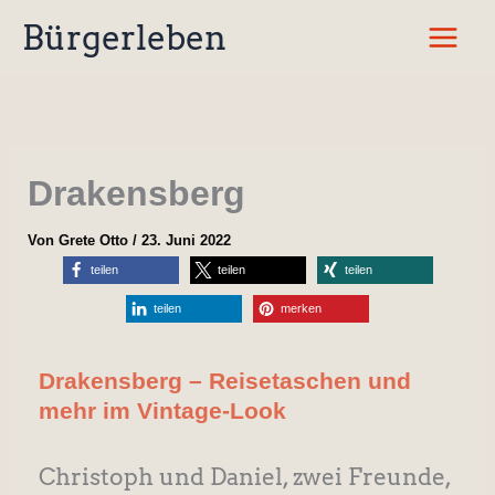
Zum
Bürgerleben
Inhalt
springen
Drakensberg
Von
Grete Otto
/
23. Juni 2022
teilen
teilen
teilen
teilen
merken
Drakensberg – Reisetaschen und
mehr im Vintage-Look
Christoph und Daniel, zwei Freunde,