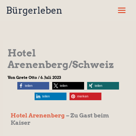
Zum
Bürgerleben
Inhalt
springen
Hotel
Arenenberg/Schweiz
Von
Grete Otto
/
6. Juli 2023
teilen
teilen
teilen
teilen
merken
Hotel Arenenberg
– Zu Gast beim
Kaiser