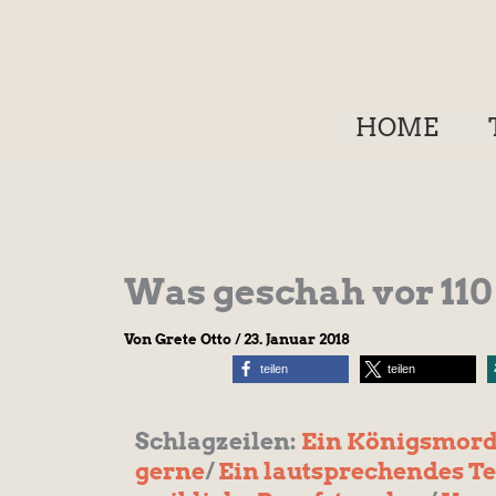
Zum
Inhalt
springen
HOME
Was geschah vor 110
Von
Grete Otto
/
23. Januar 2018
teilen
teilen
Schlagzeilen:
Ein Königsmord 
gerne
/
Ein lautsprechendes Te