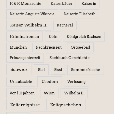
K & K Monarchie
Kaiserbäder
Kaiserin
Kaiserin Elisabeth
Kaiserin Auguste Viktoria
Kaiser Wilhelm II.
Karneval
Kriminalroman
Köln
Königreich Sachsen
Ostseebad
München
Nachkriegszeit
Sachbuch Geschichte
Prinzregentenzeit
Schweiz
Sisi
Sissi
Sommerfrische
Usedom
Urlaubsziele
Verlosung
Wien
Wilhelm II.
Vor 110 Jahren
Zeitereignisse
Zeitgeschehen