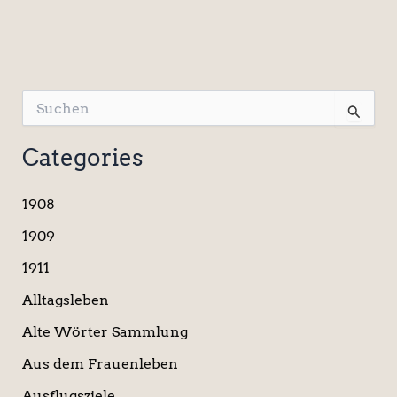
S
u
c
Categories
h
e
n
1908
n
a
1909
c
1911
h
:
Alltagsleben
Alte Wörter Sammlung
Aus dem Frauenleben
Ausflugsziele