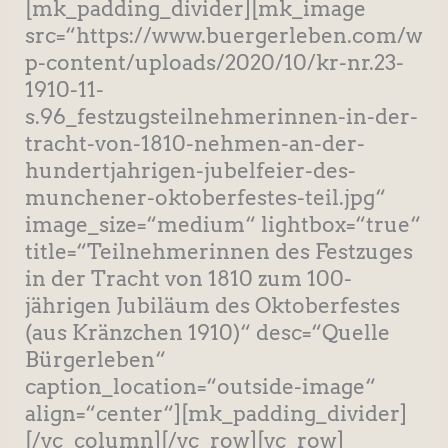
[mk_padding_divider][mk_image
src=“https://www.buergerleben.com/w
p-content/uploads/2020/10/kr-nr.23-
1910-11-
s.96_festzugsteilnehmerinnen-in-der-
tracht-von-1810-nehmen-an-der-
hundertjahrigen-jubelfeier-des-
munchener-oktoberfestes-teil.jpg“
image_size=“medium“ lightbox=“true“
title=“Teilnehmerinnen des Festzuges
in der Tracht von 1810 zum 100-
jährigen Jubiläum des Oktoberfestes
(aus Kränzchen 1910)“ desc=“Quelle
Bürgerleben“
caption_location=“outside-image“
align=“center“][mk_padding_divider]
[/vc_column][/vc_row][vc_row]