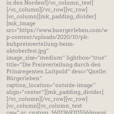
in den Norden![/vc_column_text]
[/vc_column][/vc_row][vc_row]
[vc_column][mk_padding_divider]
[mk_image
src=“https://www.buergerleben.com/w
p-content/uploads/2020/10/pk-
kuhpreisverteilung-beim-
oktoberfest.jpg“
image_size=“medium“ lightbox=“true“
title=“Die Preisverteilung durch den
Prinzregenten Luitpold“ desc=“Quelle:
Bürgerleben“
caption_location=“outside-image“
align=“center“][mk_padding_divider]
[/vc_column][/vc_row][vc_row]
[vc_column][vc_column_text
css=“.vc_custom_1601369311556{margi