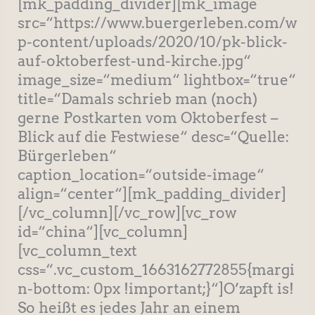
[mk_padding_divider][mk_image
src=“https://www.buergerleben.com/w
p-content/uploads/2020/10/pk-blick-
auf-oktoberfest-und-kirche.jpg“
image_size=“medium“ lightbox=“true“
title=“Damals schrieb man (noch)
gerne Postkarten vom Oktoberfest –
Blick auf die Festwiese“ desc=“Quelle:
Bürgerleben“
caption_location=“outside-image“
align=“center“][mk_padding_divider]
[/vc_column][/vc_row][vc_row
id=“china“][vc_column]
[vc_column_text
css=“.vc_custom_1663162772855{margi
n-bottom: 0px !important;}“]O’zapft is!
So heißt es jedes Jahr an einem