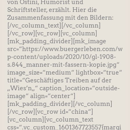
von Ostini, Humorist und
Schriftsteller, erzählt. Hier die
Zusammenfassung mit den Bildern:
[/vc_column_text][/vc_column]
[/vc_row][vc_row][vc_column]
[mk_padding_divider][mk_image
src=“https://www.buergerleben.com/w
p-content/uploads/2020/10/gl-1908-
s.844_manner-mit-fassern-kopie.jpg“
image_size=“medium“ lightbox=“true“
title=“Geschäftiges Treiben auf der
„Wies’n„“ caption_location=“outside-
image“ align=“center“]
[mk_padding_divider][/vc_column]
[/vc_row][vc_row id=“china“]
[vc_column][vc_column_text
css=“.vc_custom_1601367723557{margi