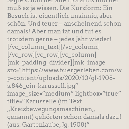
Sagte schon der alte Horatius und der
muß es ja wissen. Die Kurzform: Ein
Besuch ist eigentlich unsinnig, aber
schön. Und teuer – anscheinend schon
damals! Aber man tat und tut es
trotzdem gerne – jedes Jahr wieder!
[/vc_column_text][/vc_column]
[/vc_row][vc_row][vc_column]
[mk_padding_divider][mk_image
src=“https://www.buergerleben.com/w
p-content/uploads/2020/10/gl-1908-
s.846_ein-karussell.jpg“
image_size=“medium“ lightbox=“true“
title=“Karusselle (im Text
„Kreisbewegungsmaschinen„
genannt) gehörten schon damals dazu!
(aus: Gartenlaube, Jg. 1908)“