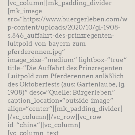
[vc_column][mk_padding_divider]
[mk_image
src=“https://www.buergerleben.com/w
p-content/uploads/2020/10/gl-1908-
s.846_auffahrt-des-prinzregenten-
luitpold-von-bayern-zum-
pferderennen.jpg“
image_size=“medium“ lightbox=“true“
title=“Die Auffahrt des Prinzregenten
Luitpold zum Pferderennen anläßlich
des Oktoberfests (aus: Gartenlaube, Jg.
1908)“ desc=“Quelle: Bürgerleben“
caption_location=“outside-image“
align=“center“][mk_padding_divider]
[/vc_column][/vc_row][vc_row
id=“china“][vc_column]
[vc_column_text