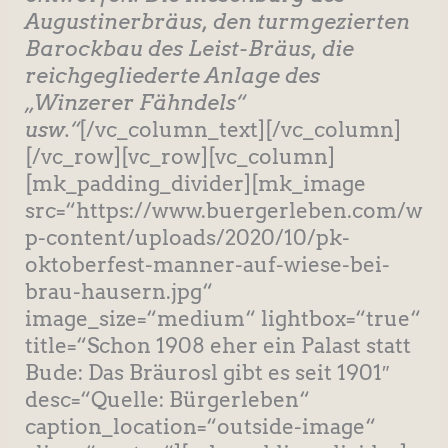
Augustinerbräus, den turmgezierten
Barockbau des Leist-Bräus, die
reichgegliederte Anlage des
„Winzerer Fähndels“
usw.“
[/vc_column_text][/vc_column]
[/vc_row][vc_row][vc_column]
[mk_padding_divider][mk_image
src=“https://www.buergerleben.com/w
p-content/uploads/2020/10/pk-
oktoberfest-manner-auf-wiese-bei-
brau-hausern.jpg“
image_size=“medium“ lightbox=“true“
title=“Schon 1908 eher ein Palast statt
Bude: Das Bräurosl gibt es seit 1901″
desc=“Quelle: Bürgerleben“
caption_location=“outside-image“