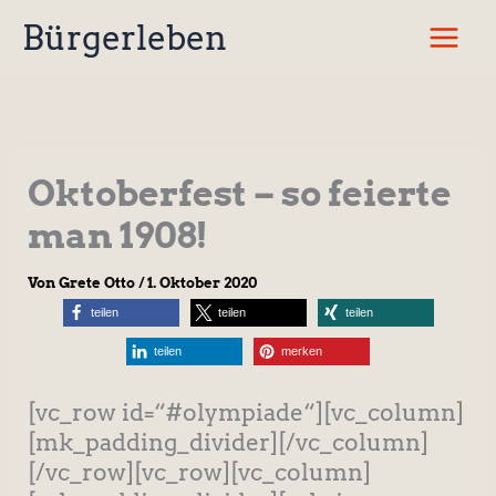
Zum
Bürgerleben
Inhalt
springen
Oktoberfest – so feierte
man 1908!
Von
Grete Otto
/
1. Oktober 2020
teilen
teilen
teilen
teilen
merken
[vc_row id=“#olympiade“][vc_column]
[mk_padding_divider][/vc_column]
[/vc_row][vc_row][vc_column]