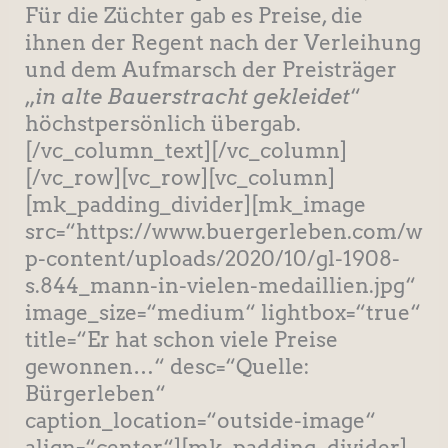
Für die Züchter gab es Preise, die
ihnen der Regent nach der Verleihung
und dem Aufmarsch der Preisträger
„
in alte Bauerstracht gekleidet
“
höchstpersönlich übergab.
[/vc_column_text][/vc_column]
[/vc_row][vc_row][vc_column]
[mk_padding_divider][mk_image
src=“https://www.buergerleben.com/w
p-content/uploads/2020/10/gl-1908-
s.844_mann-in-vielen-medaillien.jpg“
image_size=“medium“ lightbox=“true“
title=“Er hat schon viele Preise
gewonnen…“ desc=“Quelle:
Bürgerleben“
caption_location=“outside-image“
align=“center“][mk_padding_divider]