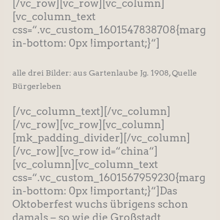
[/vc_row][vc_row][vc_column]
[vc_column_text
css=“.vc_custom_1601547838708{marg
in-bottom: 0px !important;}“]
alle drei Bilder: aus Gartenlaube Jg. 1908, Quelle
Bürgerleben
[/vc_column_text][/vc_column]
[/vc_row][vc_row][vc_column]
[mk_padding_divider][/vc_column]
[/vc_row][vc_row id=“china“]
[vc_column][vc_column_text
css=“.vc_custom_1601567959230{marg
in-bottom: 0px !important;}“]Das
Oktoberfest wuchs übrigens schon
damals – so wie die Großstadt