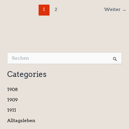
1
2
Weiter
→
S
u
c
Categories
h
e
n
1908
n
a
1909
c
1911
h
:
Alltagsleben