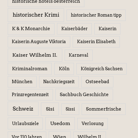
historische hotels oesterreich
historischer Krimi
historischer Roman tipp
K & K Monarchie
Kaiserbäder
Kaiserin
Kaiserin Elisabeth
Kaiserin Auguste Viktoria
Kaiser Wilhelm II.
Karneval
Kriminalroman
Köln
Königreich Sachsen
Ostseebad
München
Nachkriegszeit
Sachbuch Geschichte
Prinzregentenzeit
Schweiz
Sisi
Sissi
Sommerfrische
Usedom
Urlaubsziele
Verlosung
Wien
Wilhelm II.
Vor 110 Jahren