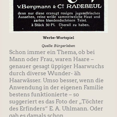
Werbe-Wortspiel
Quelle: Bürgerleben
Schon immer ein Thema, ob bei
Mann oder Frau, waren Haare –
genauer gesagt üppiger Haarwuchs
durch diverse Wunder- äh
Haarwässer. Umso besser, wenn die
Anwendung in der eigenen Familie
bestens funktionierte – so
suggeriert es das Foto der „Töchter
des Erfinders“ E. A. Uhlmann. Oder
gab es damals schon