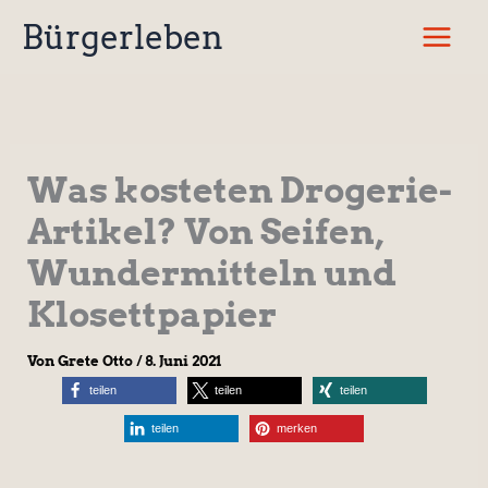
Zum
Bürgerleben
Inhalt
springen
Was kosteten Drogerie-
Artikel? Von Seifen,
Wundermitteln und
Klosettpapier
Von
Grete Otto
/
8. Juni 2021
teilen
teilen
teilen
teilen
merken