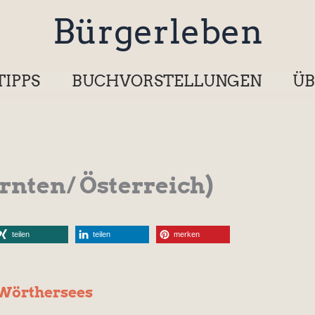
Bürgerleben
TIPPS
BUCHVORSTELLUNGEN
ÜB
rnten/ Österreich)
teilen
teilen
merken
 Wörthersees