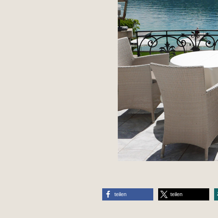
teilen
teilen