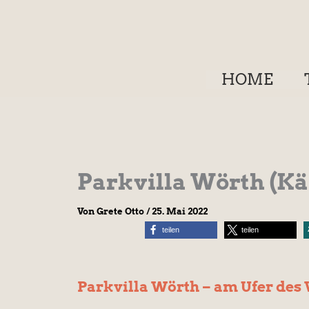
Zum
Inhalt
springen
HOME
Parkvilla Wörth (Kä
Von
Grete Otto
/
25. Mai 2022
teilen
teilen
Parkvilla Wörth – am Ufer des