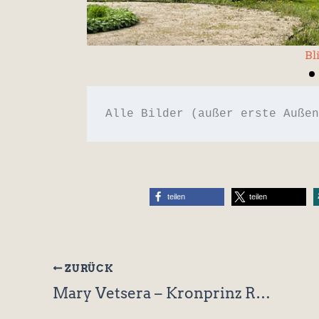
Die Villa, von einem schön
Alle Bilder (außer erste Außen
teilen
teilen
ZURÜCK
Mary Vetsera – Kronprinz Rudolfs Gefährtin für den Tod