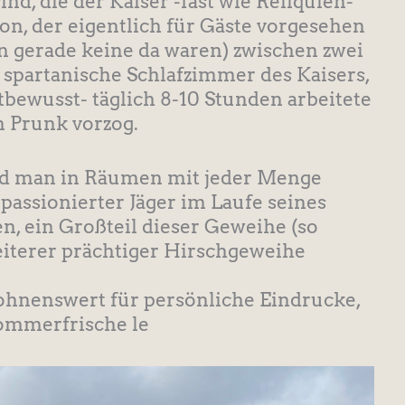
ind, die der Kaiser -fast wie Reliquien-
on, der eigentlich für Gäste vorgesehen
n gerade keine da waren) zwischen zwei
 spartanische Schlafzimmer des Kaisers,
tbewusst- täglich 8-10 Stunden arbeitete
m Prunk vorzog.
rd man in Räumen mit jeder Menge
passionierter Jäger im Laufe seines
n, ein Großteil dieser Geweihe (so
weiterer prächtiger Hirschgeweihe
lohnenswert für persönliche Eindrucke,
Sommerfrische le