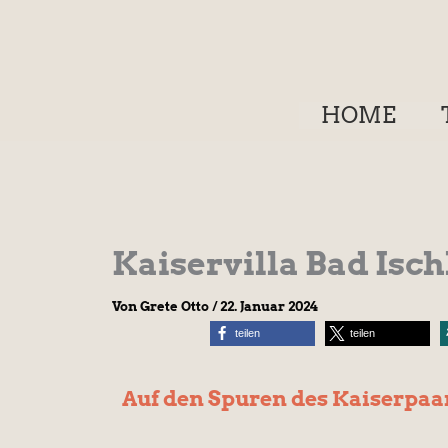
Zum
Inhalt
springen
HOME
Kaiservilla Bad Isch
Von
Grete Otto
/
22. Januar 2024
teilen
teilen
Auf den Spuren des Kaiserpaa