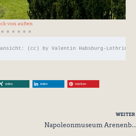
en englischem Landschaftspark umgeben
ansicht: (cc) by Valentin Habsburg-Lothringe
teilen
teilen
merken
WEITE
Napoleonmuseum Arenenb