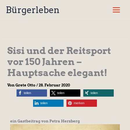
Zum
Bürgerleben
Inhalt
springen
Sisi und der Reitsport
vor 150 Jahren –
Hauptsache elegant!
Von
Grete Otto
/
28. Februar 2020
teilen
teilen
teilen
teilen
merken
ein Gastbeitrag von Petra Herzberg