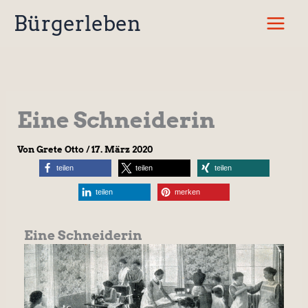
Zum
Bürgerleben
Inhalt
springen
Eine Schneiderin
Von
Grete Otto
/
17. März 2020
teilen
teilen
teilen
teilen
merken
Eine Schneiderin