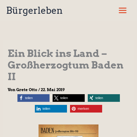
Zum
Bürgerleben
Inhalt
springen
Ein Blick ins Land –
Großherzogtum Baden
II
Von
Grete Otto
/
22. Mai 2019
teilen
teilen
teilen
teilen
merken