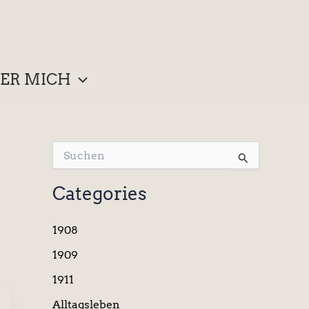
ER MICH
S
u
c
Categories
h
e
n
1908
n
a
1909
c
1911
h
:
Alltagsleben