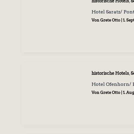
,
historische Hotels
S
Hotel Saratz/ Pon
Von
Grete Otto
|
1. Se
,
historische Hotels
S
Hotel Ofenhorn/ 
Von
Grete Otto
|
1. Au