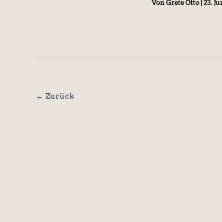
Von
Grete Otto
|
23. Ju
←
Zurück