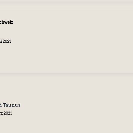
chweiz
i 2021
d Taunus
rz 2021