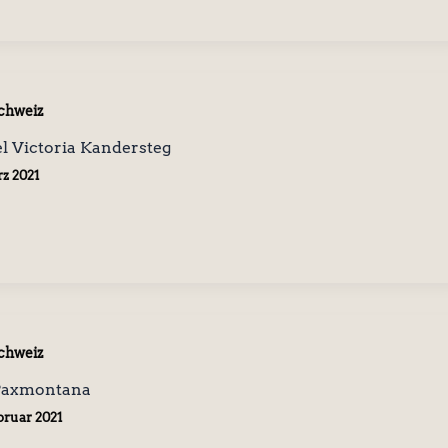
chweiz
l Victoria Kandersteg
rz 2021
chweiz
 Paxmontana
ebruar 2021