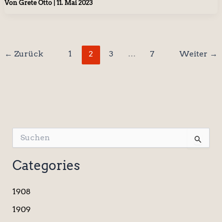
Von
Grete Otto
|
11. Mai 2023
←
Zurück
1
2
3
…
7
Weiter
→
S
u
c
Categories
h
e
n
1908
n
a
1909
c