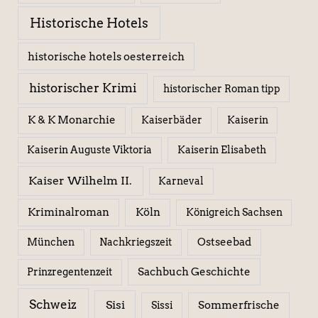
Historische Hotels
historische hotels oesterreich
historischer Krimi
historischer Roman tipp
K & K Monarchie
Kaiserbäder
Kaiserin
Kaiserin Elisabeth
Kaiserin Auguste Viktoria
Kaiser Wilhelm II.
Karneval
Kriminalroman
Köln
Königreich Sachsen
Ostseebad
München
Nachkriegszeit
Sachbuch Geschichte
Prinzregentenzeit
Schweiz
Sisi
Sissi
Sommerfrische